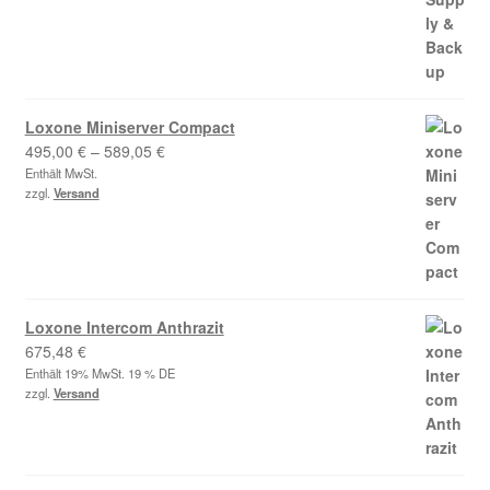
Loxone Miniserver Compact
Preisspanne:
495,00
€
–
589,05
€
495,00 €
Enthält MwSt.
zzgl.
Versand
bis
589,05 €
Loxone Intercom Anthrazit
675,48
€
Enthält 19% MwSt. 19 % DE
zzgl.
Versand