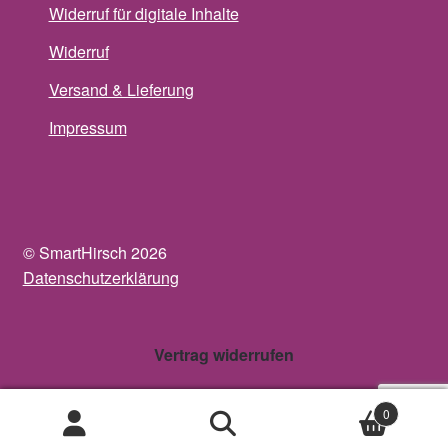
Widerruf für digitale Inhalte
Widerruf
Versand & Lieferung
Impressum
© SmartHirsch 2026
Datenschutzerklärung
Vertrag widerrufen
0
Suche
Suche