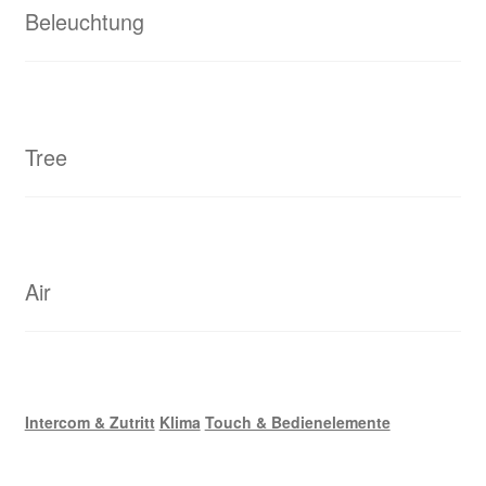
e
Beleuchtung
r
h
o
l
e
Tree
n
)
*
Air
Intercom & Zutritt
Klima
Touch & Bedienelemente