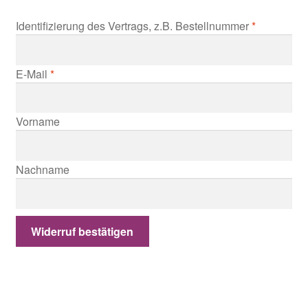
Identifizierung des Vertrags, z.B. Bestellnummer
*
E-Mail
*
E
Vorname
-
M
Nachname
a
i
l
(
Widerruf bestätigen
w
i
e
d