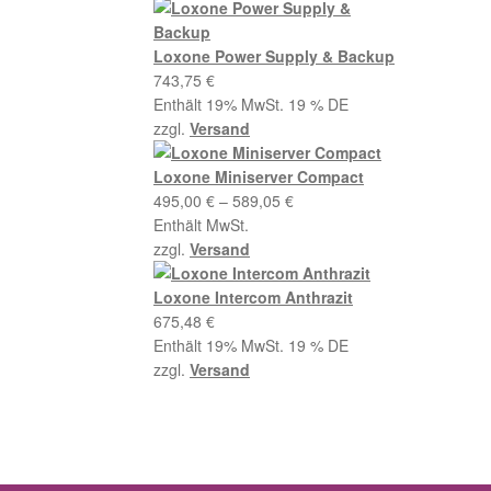
Loxone Power Supply & Backup
743,75
€
Enthält 19% MwSt. 19 % DE
zzgl.
Versand
Loxone Miniserver Compact
Preisspanne:
495,00
€
–
589,05
€
495,00 €
Enthält MwSt.
bis
zzgl.
Versand
589,05 €
Loxone Intercom Anthrazit
675,48
€
Enthält 19% MwSt. 19 % DE
zzgl.
Versand