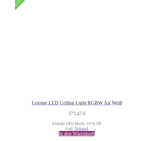
Loxone LED Ceiling Light RGBW Air Weiß
375,47
€
Enthält 19% MwSt. 19 % DE
zzgl.
Versand
In den Warenkorb