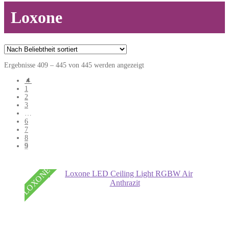
Loxone
Nach
Ergebnisse 409 – 445 von 445 werden angezeigt
Beliebtheit
←
sortiert
1
2
3
…
6
7
8
9
LOXONE