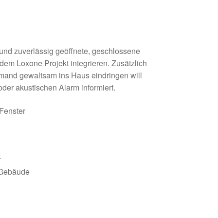
l und zuverlässig geöffnete, geschlossene
edem Loxone Projekt integrieren. Zusätzlich
emand gewaltsam ins Haus eindringen will
oder akustischen Alarm informiert.
 Fenster
r
n Gebäude