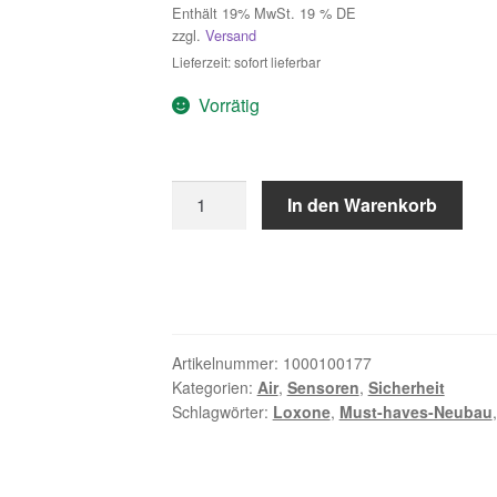
Enthält 19% MwSt. 19 % DE
zzgl.
Versand
Lieferzeit: sofort lieferbar
Vorrätig
Loxone
In den Warenkorb
Fenstergriff
Air
Menge
Artikelnummer:
1000100177
Kategorien:
Air
,
Sensoren
,
Sicherheit
Schlagwörter:
Loxone
,
Must-haves-Neubau