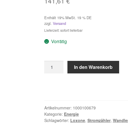
141,61
€
Enthält 19% MwSt. 19 % DE
zzgl.
Versand
Lieferzeit: sofort lieferbar
Vorrätig
5A
In den Warenkorb
Stromwandler
200A
24mm
(3
Stk.)
Menge
Artikelnummer:
1000100679
Kategorie:
Energie
Schlagwörter:
Loxone
,
Stromzähler
,
Wandle