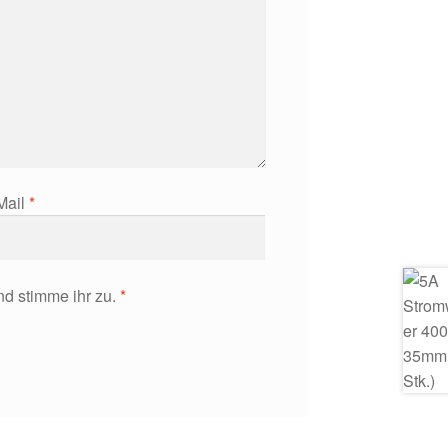
Mail
*
d stimme ihr zu.
*