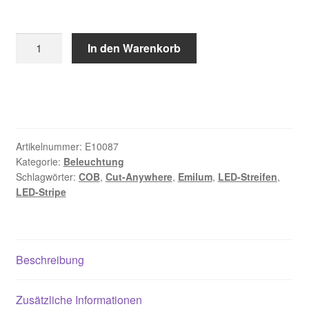
Emilum
In den Warenkorb
Cut
Anywhere
COB
LED-
Stripe
24V,
Artikelnummer:
E10087
13W,
Kategorie:
Beleuchtung
Schlagwörter:
COB
,
Cut-Anywhere
,
Emilum
,
LED-Streifen
,
2700K,
LED-Stripe
CRI90,
528LED,
IP20,
8mm
Beschreibung
Menge
Zusätzliche Informationen