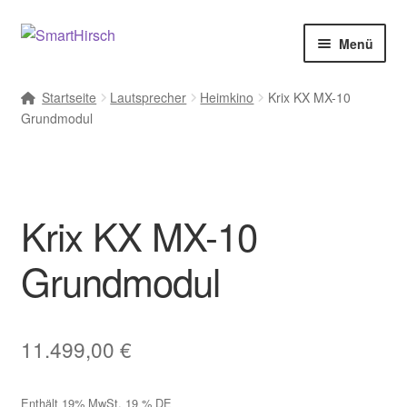
Menü
Startseite
Lautsprecher
Heimkino
Krix KX MX-10
Grundmodul
rmenü
en
Krix KX MX-10
Grundmodul
11.499,00
€
Enthält 19% MwSt. 19 % DE