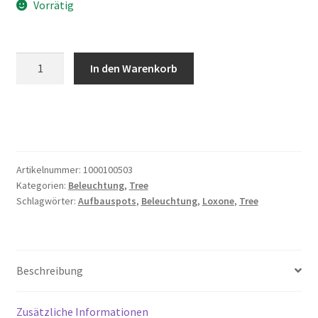
Vorrätig
Loxone
In den Warenkorb
LED
Aufbauspot
RGBW
Tree
Weiß
Menge
Artikelnummer:
1000100503
Kategorien:
Beleuchtung
,
Tree
Schlagwörter:
Aufbauspots
,
Beleuchtung
,
Loxone
,
Tree
Beschreibung
Zusätzliche Informationen