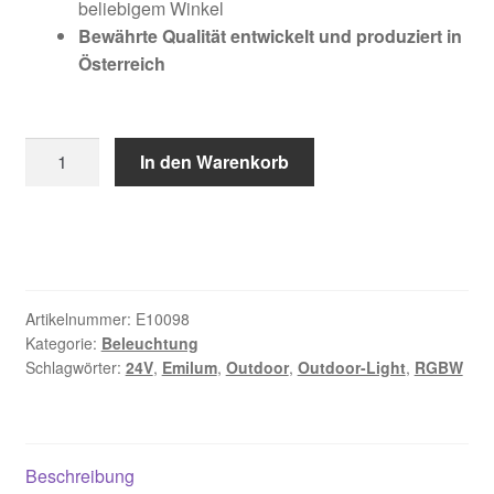
beliebigem Winkel
Bewährte Qualität entwickelt und produziert in
Österreich
Emilum
In den Warenkorb
LED-
Outdoor-
Light
24V,
10W,
RGBW/2700K,
Artikelnummer:
E10098
CRI90
Kategorie:
Beleuchtung
Schlagwörter:
24V
,
Emilum
,
Outdoor
,
Outdoor-Light
,
RGBW
Menge
Beschreibung