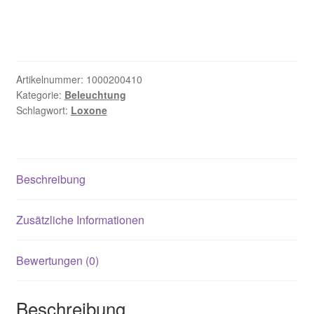
Streifen
Tunable
White
IP68
(wasserfest)
Artikelnummer:
1000200410
Menge
Kategorie:
Beleuchtung
Schlagwort:
Loxone
Beschreibung
Zusätzliche Informationen
Bewertungen (0)
Beschreibung