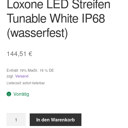
Loxone LED Streifen
Tunable White IP68
(wasserfest)
144,51
€
Enthält 19% MwSt. 19 % DE
zzgl.
Versand
Lieferzeit: sofort lieferbar
Vorrätig
Loxone
In den Warenkorb
LED