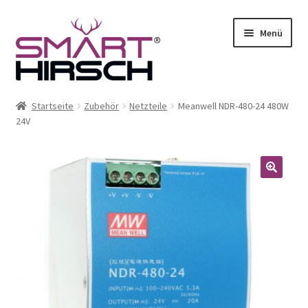
Menü
Startseite
Zubehör
Netzteile
Meanwell NDR-480-24 480W
24V
ermenü
en