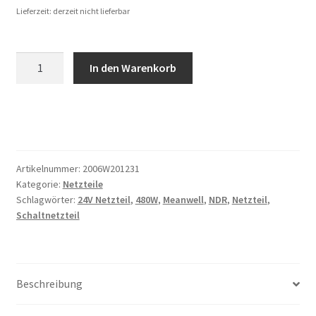
Lieferzeit: derzeit nicht lieferbar
Meanwell
In den Warenkorb
NDR-
480-
24
480W
24V
Menge
Artikelnummer:
2006W201231
Kategorie:
Netzteile
Schlagwörter:
24V Netzteil
,
480W
,
Meanwell
,
NDR
,
Netzteil
,
Schaltnetzteil
Beschreibung