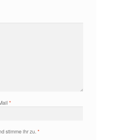
Mail
*
d stimme ihr zu.
*