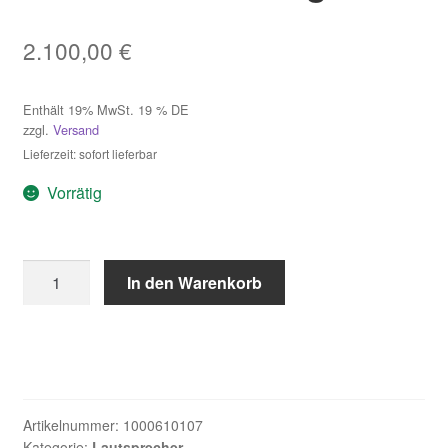
2.100,00
€
Enthält 19% MwSt. 19 % DE
zzgl.
Versand
Lieferzeit: sofort lieferbar
Vorrätig
Quadral
In den Warenkorb
Qube
Orkus
DSP
weiß
Hochglanz
Menge
Artikelnummer:
1000610107
Kategorie:
Lautsprecher