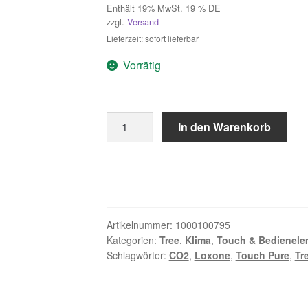
Enthält 19% MwSt. 19 % DE
zzgl.
Versand
Lieferzeit: sofort lieferbar
Vorrätig
Touch
In den Warenkorb
Pure
CO2
Tree
Weiß
Menge
Artikelnummer:
1000100795
Kategorien:
Tree
,
Klima
,
Touch & Bedienele
Schlagwörter:
CO2
,
Loxone
,
Touch Pure
,
Tr