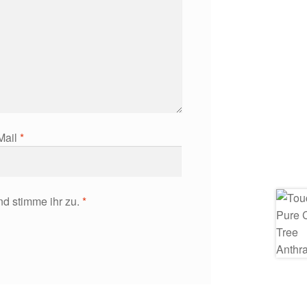
Mail
*
d stimme ihr zu.
*