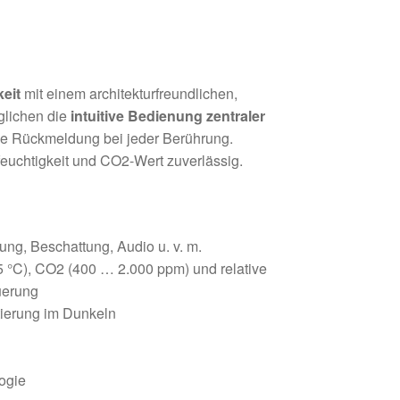
eit
mit einem architekturfreundlichen,
lichen die
intuitive Bedienung zentraler
he Rückmeldung bei jeder Berührung.
tfeuchtigkeit und CO2-Wert zuverlässig.
ng, Beschattung, Audio u. v. m.
5 °C), CO2 (400 … 2.000 ppm) und relative
uerung
ntierung im Dunkeln
ogie