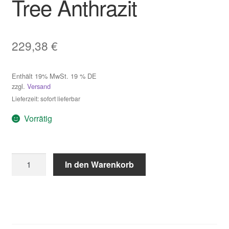
Tree Anthrazit
229,38
€
Enthält 19% MwSt. 19 % DE
zzgl.
Versand
Lieferzeit: sofort lieferbar
Vorrätig
Loxone
In den Warenkorb
Touch
Pure
Tree
Anthrazit
Menge