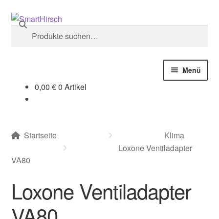
LOXONE
Suche
Suche
nach:
Menü
0,00
€
0 Artikel
Aktionen
Kategorien
Startseite
Klima
Loxone Ventiladapter
LOXONE
VA80
Loxone Ventiladapter
Alle Produkte
VA80