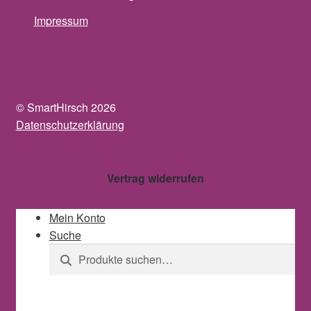
Impressum
© SmartHirsch 2026
Datenschutzerklärung
Vertrag widerrufen
Mein Konto
Suche
Suche
Suche
nach: