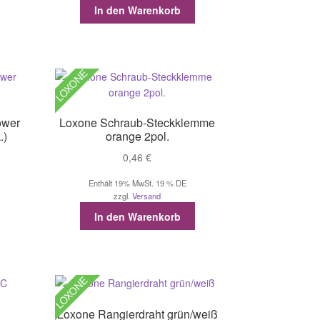
In den Warenkorb
LOXONE
ower
Loxone Schraub-Steckklemme
.)
orange 2pol.
0,46
€
Enthält 19% MwSt. 19 % DE
zzgl.
Versand
In den Warenkorb
LOXONE
Loxone Rangierdraht grün/weiß