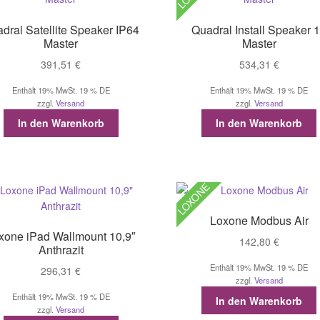
können
auf
dral Satellite Speaker IP64
Quadral Install Speaker 
der
Master
Master
Produktseite
391,51
€
534,31
€
gewählt
werden
Enthält 19% MwSt. 19 % DE
Enthält 19% MwSt. 19 % DE
zzgl.
Versand
zzgl.
Versand
In den Warenkorb
In den Warenkorb
LOXONE
Loxone Modbus Air
xone iPad Wallmount 10,9″
142,80
€
Anthrazit
Enthält 19% MwSt. 19 % DE
296,31
€
zzgl.
Versand
Enthält 19% MwSt. 19 % DE
In den Warenkorb
zzgl.
Versand