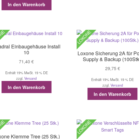
In den Warenkorb
ONE
LOXONE
dral Einbaugehäuse Install
10
Loxone Sicherung 2A für P
Supply & Backup (100Stk
71,40
€
29,75
€
Enthält 19% MwSt. 19 % DE
zzgl.
Versand
Enthält 19% MwSt. 19 % DE
zzgl.
Versand
In den Warenkorb
In den Warenkorb
ONE
LOXONE
xone Klemme Tree (25 Stk.)