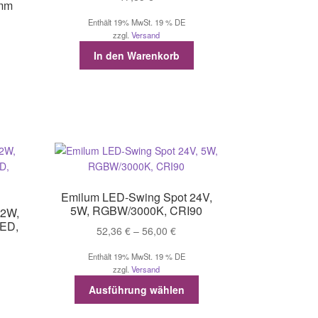
0mm
Enthält 19% MwSt. 19 % DE
zzgl.
Versand
In den Warenkorb
Emilum LED-Swing Spot 24V,
5W, RGBW/3000K, CRI90
.2W,
LED,
Preisspanne:
52,36
€
–
56,00
€
52,36 €
Enthält 19% MwSt. 19 % DE
bis
zzgl.
Versand
56,00 €
Dieses
Ausführung wählen
Produkt
weist