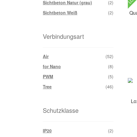
Sichtbeton Natur (grau)
(2)
Qua
Sichtbeton Weiß
(2)
Verbindungsart
Air
(52)
for Nano
(8)
PWM
(5)
Tree
(46)
Lo
Schutzklasse
IP20
(2)