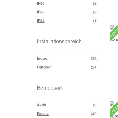
IP65
(2)
IP68
(2)
IP54
(1)
LOX
Qua
Installationsbereich
Indoor
(33)
Outdoor
(24)
Betriebsart
LOX
Aktiv
(3)
Passiv
(42)
Lo