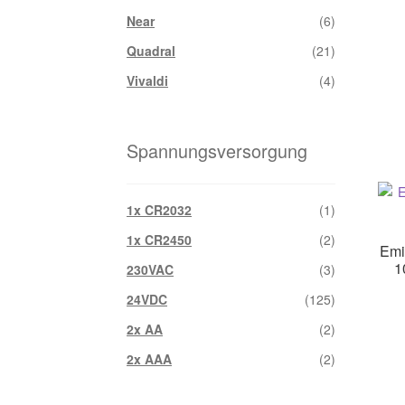
Near
(6)
Quadral
(21)
Vivaldi
(4)
Spannungsversorgung
1x CR2032
(1)
1x CR2450
(2)
Emi
1
230VAC
(3)
24VDC
(125)
2x AA
(2)
2x AAA
(2)