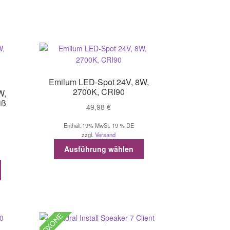
mehrere
Varianten
auf.
Die
Optionen
können
auf
Emilum LED-Spot 24V, 8W,
der
2700K, CRI90
W,
Produktseite
iß
49,98
€
gewählt
werden
Enthält 19% MwSt. 19 % DE
zzgl.
Versand
Dieses
Ausführung wählen
Produkt
Dieses
weist
Produkt
mehrere
weist
Varianten
mehrere
auf.
Varianten
Die
LOXONE
auf.
Optionen