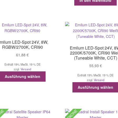
In den Warenkorb
milum LED-Spot 24V, 8W,
RGBW/2700K, CRI90
Emilum LED-Spot 24V, 8
2200K/5700K, CRI90 We
61,88
€
(Tuneable White, CCT)
Enthält 19% MwSt. 19 % DE
55,93
€
zzgl.
Versand
Dieses
Enthält 19% MwSt. 19 % DE
Ausführung wählen
Produkt
zzgl.
Versand
weist
Ausführung wählen
mehrere
Varianten
auf.
Die
ONE
LOXONE
Optionen