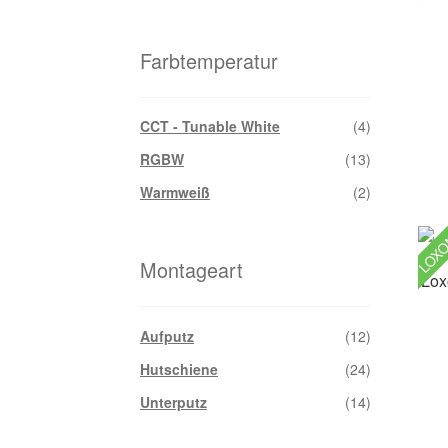
Farbtemperatur
CCT - Tunable White
(4)
RGBW
(13)
Warmweiß
(2)
LOX
Montageart
Lox
Aufputz
(12)
Hutschiene
(24)
Unterputz
(14)