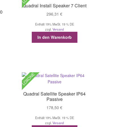
Die
können
Quadral Install Speaker 7 Client
Optionen
auf
10
296,31
€
können
der
auf
Produktseite
Enthält 19% MwSt. 19 % DE
der
gewählt
zzgl.
Versand
Produktseite
werden
In den Warenkorb
gewählt
werden
LOXONE
Quadral Satellite Speaker IP64
Passive
178,50
€
Enthält 19% MwSt. 19 % DE
zzgl.
Versand