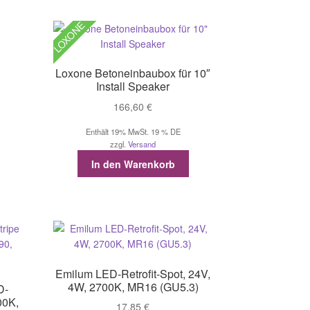
LOXONE
Loxone Betoneinbaubox für 10″
Install Speaker
166,60
€
Enthält 19% MwSt. 19 % DE
zzgl.
Versand
In den Warenkorb
Emilum LED-Retrofit-Spot, 24V,
4W, 2700K, MR16 (GU5.3)
D-
00K,
17,85
€