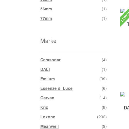
56mm
(1)
LOX
77mm
(1)
Marke
Cerasonar
(4)
DALI
(1)
Emilum
(39)
Essenze di Luce
(6)
Garvan
(14)
DA
Krix
(8)
Loxone
(202)
Meanwell
(9)