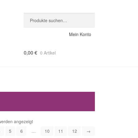
Suche
Suche
nach:
Mein Konto
0,00
€
0 Artikel
Nach
werden angezeigt
Beliebtheit
4
5
6
…
10
11
12
→
sortiert