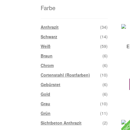
Farbe
Anthrazit
(34)
Schwarz
(14)
E
Weiß
(59)
Braun
(6)
Chrom
(6)
Cortenstahl (Rostfarben)
(10)
Gebürstet
(6)
Gold
(6)
Grau
(10)
Grün
(11)
LOX
Sichtbeton Anthrazit
(2)