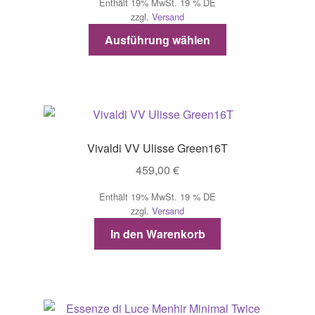
Enthält 19% MwSt. 19 % DE
bis
der
zzgl.
Versand
949,00 €
Produktseite
Dieses
Ausführung wählen
gewählt
Produkt
werden
weist
mehrere
Varianten
auf.
Die
Vivaldi VV Ulisse Green16T
Optionen
459,00
€
können
auf
Enthält 19% MwSt. 19 % DE
der
zzgl.
Versand
Produktseite
In den Warenkorb
gewählt
werden