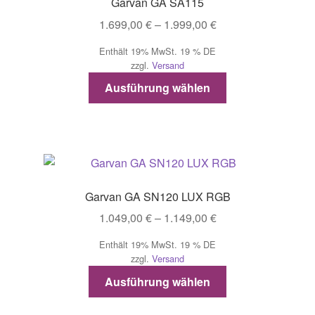
Garvan GA SA115
Optionen
Preisspanne:
1.699,00
€
–
1.999,00
€
können
1.699,00 €
auf
Enthält 19% MwSt. 19 % DE
bis
der
zzgl.
Versand
1.999,00 €
Produktseite
Dieses
Ausführung wählen
gewählt
Produkt
werden
weist
mehrere
Varianten
auf.
Die
Garvan GA SN120 LUX RGB
Optionen
Preisspanne:
1.049,00
€
–
1.149,00
€
können
1.049,00 €
auf
Enthält 19% MwSt. 19 % DE
bis
der
zzgl.
Versand
1.149,00 €
Produktseite
Dieses
Ausführung wählen
gewählt
Produkt
werden
weist