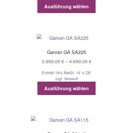
1.999,00 €
gewählt
Dieses
Ausführung wählen
werden
Produkt
weist
mehrere
Varianten
auf.
Die
Garvan GA SA225
Optionen
Preisspanne:
3.999,00
€
–
4.699,00
€
können
3.999,00 €
auf
Enthält 19% MwSt. 19 % DE
bis
der
zzgl.
Versand
4.699,00 €
Produktseite
Dieses
Ausführung wählen
gewählt
Produkt
werden
weist
mehrere
Varianten
auf.
Die