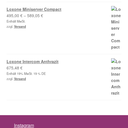
Loxone Miniserver Compact
Preisspanne:
495,00
€
–
589,05
€
495,00 €
Enthält MwSt.
zzgl.
Versand
bis
589,05 €
Loxone Intercom Anthrazit
675,48
€
Enthält 19% MwSt. 19 % DE
zzgl.
Versand
Instagram