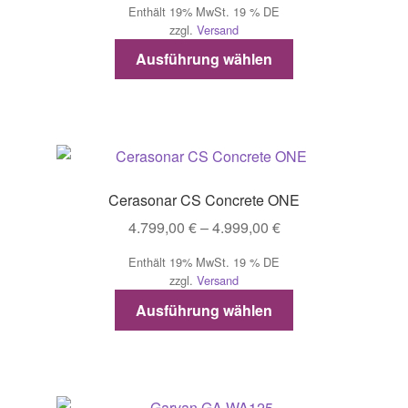
Enthält 19% MwSt. 19 % DE
bis
zzgl.
Versand
4.199,00 €
Dieses
Ausführung wählen
Produkt
weist
mehrere
Varianten
auf.
Die
Cerasonar CS Concrete ONE
Optionen
Preisspanne:
4.799,00
€
–
4.999,00
€
können
4.799,00 €
auf
Enthält 19% MwSt. 19 % DE
bis
der
zzgl.
Versand
4.999,00 €
Produktseite
Dieses
Ausführung wählen
gewählt
Produkt
werden
weist
mehrere
Varianten