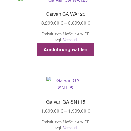
auf.
Die
Garvan GA WA125
Optionen
Preisspanne:
3.299,00
€
–
3.899,00
€
können
3.299,00 €
auf
Enthält 19% MwSt. 19 % DE
bis
der
zzgl.
Versand
3.899,00 €
Produktseite
Dieses
Ausführung wählen
gewählt
Produkt
werden
weist
mehrere
Varianten
auf.
Die
Optionen
Garvan GA SN115
können
Preisspanne:
1.699,00
€
–
1.999,00
€
auf
1.699,00 €
der
Enthält 19% MwSt. 19 % DE
bis
Produktseite
zzgl.
Versand