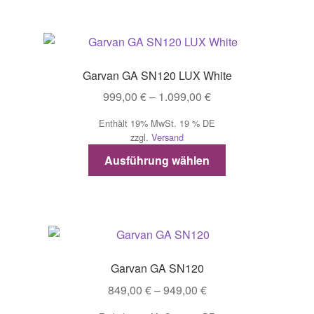
mehrere
Varianten
auf.
Die
Garvan GA SN120 LUX White
Optionen
Preisspanne:
999,00
€
–
1.099,00
€
können
999,00 €
auf
Enthält 19% MwSt. 19 % DE
bis
der
zzgl.
Versand
1.099,00 €
Produktseite
Dieses
Ausführung wählen
gewählt
Produkt
werden
weist
mehrere
Varianten
auf.
Die
Garvan GA SN120
Optionen
Preisspanne:
849,00
€
–
949,00
€
können
849,00 €
auf