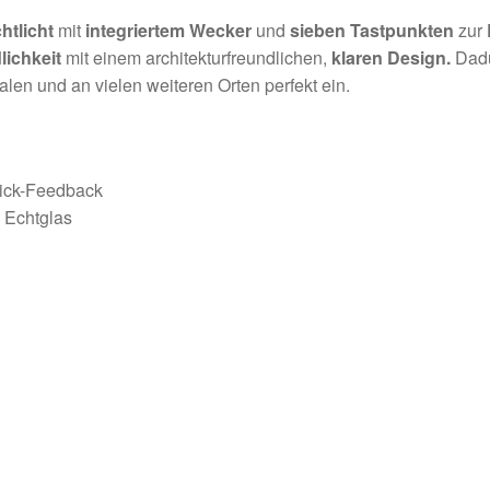
htlicht
mit
integriertem Wecker
und
sieben Tastpunkten
zur
lichkeit
mit einem architekturfreundlichen,
klaren Design.
Dadu
alen und an vielen weiteren Orten perfekt ein.
lick-Feedback
 Echtglas