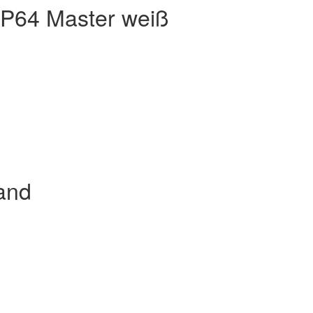
 IP64 Master weiß
and