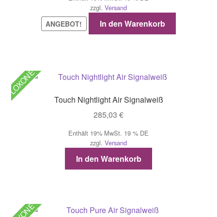
war:
ist:
zzgl.
Versand
236,81 €
213,00 €.
In den Warenkorb
ANGEBOT!
LOXONE
Touch Nightlight Air Signalweiß
285,03
€
Enthält 19% MwSt. 19 % DE
zzgl.
Versand
In den Warenkorb
LOXONE