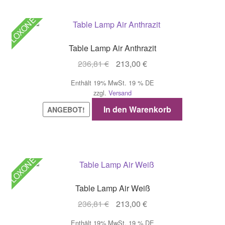
LOXONE
Table Lamp Air Anthrazit
Ursprünglicher
Aktueller
236,81
€
213,00
€
Preis
Preis
Enthält 19% MwSt. 19 % DE
war:
ist:
zzgl.
Versand
236,81 €
213,00 €.
In den Warenkorb
ANGEBOT!
LOXONE
Table Lamp Air Weiß
Ursprünglicher
Aktueller
236,81
€
213,00
€
Preis
Preis
Enthält 19% MwSt. 19 % DE