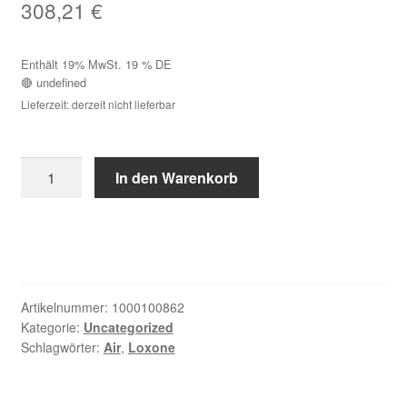
308,21
€
Enthält 19% MwSt. 19 % DE
🔴 undefined
Lieferzeit: derzeit nicht lieferbar
Touch
In den Warenkorb
Pure
Flex
24V
CO2
Air
Samtweiß
Artikelnummer:
1000100862
Menge
Kategorie:
Uncategorized
Schlagwörter:
Air
,
Loxone