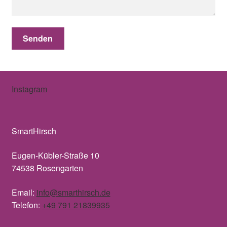
Instagram
SmartHirsch
Eugen-Kübler-Straße 10
74538 Rosengarten
Email:
info@smarthirsch.de
Telefon:
+49 791 21839935