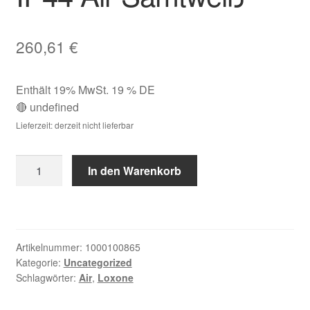
260,61
€
Enthält 19% MwSt. 19 % DE
🔴 undefined
Lieferzeit: derzeit nicht lieferbar
Touch
In den Warenkorb
Pure
Flex
24V
IP44
Artikelnummer:
1000100865
Air
Kategorie:
Uncategorized
Samtweiß
Schlagwörter:
Air
,
Loxone
Menge